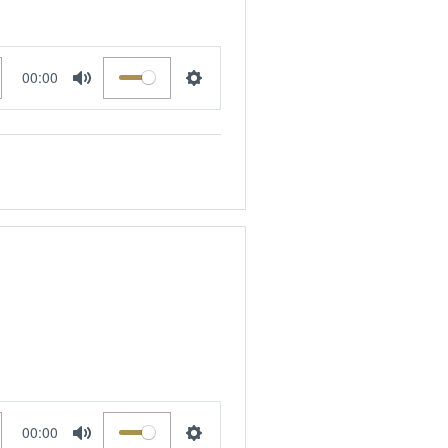
00:00
MUTE
SETTINGS
00:00