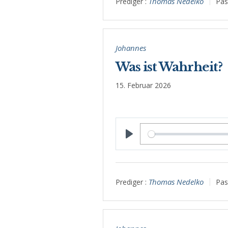
Thomas Nedelko
Prediger :
Pas
Johannes
Was ist Wahrheit?
15. Februar 2026
PLAY
Thomas Nedelko
Prediger :
Pas