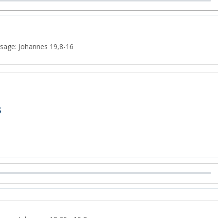
sage:
Johannes 19,8-16
s