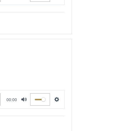
MUTE
SETTINGS
00:00
MUTE
SETTINGS