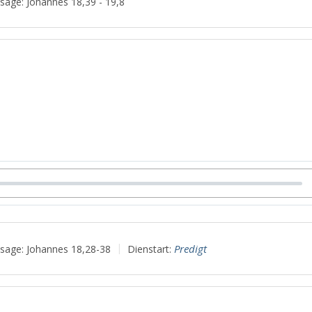
sage:
Johannes 18,39 - 19,8
Predigt
sage:
Johannes 18,28-38
Dienstart: