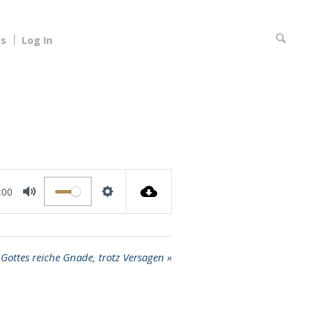
ks
Log In
:00
MUTE
SETTINGS
Gottes reiche Gnade, trotz Versagen »