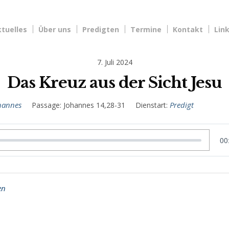
tuelles
Über uns
Predigten
Termine
Kontakt
Lin
7. Juli 2024
Das Kreuz aus der Sicht Jesu
hannes
Predigt
Passage:
Johannes 14,28-31
Dienstart:
00
en